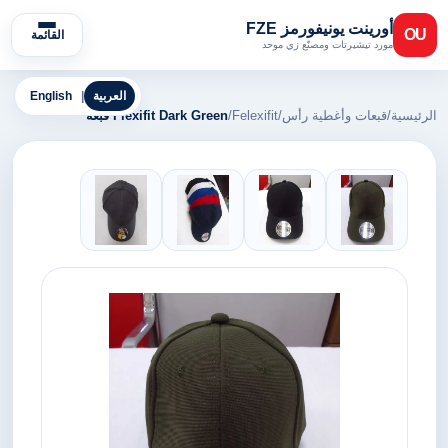
أورينت يونيفورمز FZE
OU
القائمة
مورد تيشيرتات ومصنّع زي موحد
العربية
|
English
الرئيسية
/
قبعات وأغطية رأس
/
Felexifit
/
Flexifit Dark Green قبعة