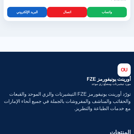
واتساب
اتصال
البريد الإلكتروني
OU
أورينت يونيفورمز FZE
مورد تيشيرتات ومصنّع زي موحد
تورّد أورينت يونيفورمز FZE التيشيرتات والزي الموحد والقبعات
والحقائب والمناشف والمفروشات بالجملة في جميع أنحاء الإمارات
مع خدمات الطباعة والتطريز.
المنتجات