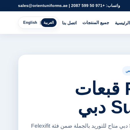
واتساب:
+971 50 599 2087
|
sales@orientuniforms.ae
جميع المنتجات
الرئيسية
اتصل بنا
العربية
|
English
ص
Flexifit قبعات
دبي
Flexifit قبعات Supplier دبي متاح للتوريد بالجملة ضمن فئة Felexifit