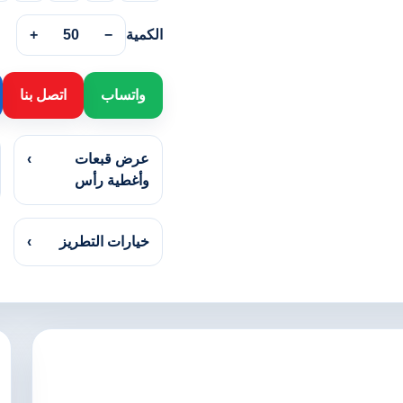
الكمية
−
50
+
واتساب
اتصل بنا
عرض قبعات
›
وأغطية رأس
خيارات التطريز
›