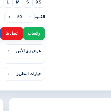
L
M
S
XS
الكمية
−
50
+
واتساب
اتصل بنا
عرض زي الأمن
›
خيارات التطريز
›