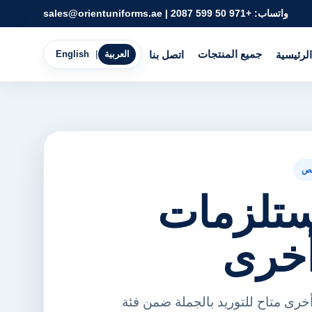
واتساب:
+971 50 599 2087
|
sales@orientuniforms.ae
جميع المنتجات
الرئيسية
اتصل بنا
العربية
|
English
ص
 مستلزمات
أخرى
أخرى متاح للتوريد بالجملة ضمن فئة