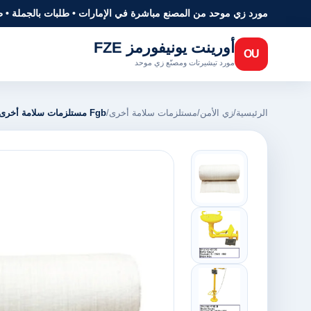
مورد زي موحد من المصنع مباشرة في الإمارات • طلبات بالجملة • 
أورينت يونيفورمز FZE
OU
مورد تيشيرتات ومصنّع زي موحد
الرئيسية
/
زي الأمن
/
مستلزمات سلامة أخرى
/
Fgb مستلزمات سلامة أخرى