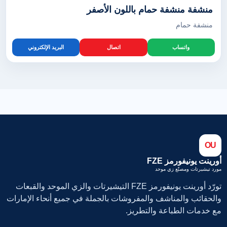
منشفة منشفة حمام باللون الأصفر
منشفة حمام
واتساب
اتصال
البريد الإلكتروني
OU
أورينت يونيفورمز FZE
مورد تيشيرتات ومصنّع زي موحد
تورّد أورينت يونيفورمز FZE التيشيرتات والزي الموحد والقبعات
والحقائب والمناشف والمفروشات بالجملة في جميع أنحاء الإمارات
مع خدمات الطباعة والتطريز.