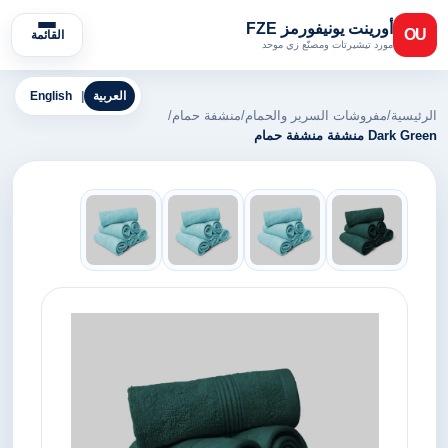
أورينت يونيفورمز FZE
OU
القائمة
مورد تيشيرتات ومصنّع زي موحد
العربية
|
English
الرئيسية
/
مفروشات السرير والحمام
/
منشفة حمام
/
Dark Green منشفة منشفة حمام