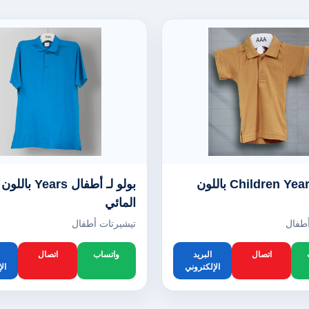
بولو لـ Children Years باللون
بولو لـ أطفال ars
المائي
أطفال
تيشيرتات أطفال
اتصال
البريد
واتساب
اتصال
الإلكتروني
ال