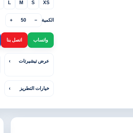
L
M
S
XS
الكمية
−
50
+
واتساب
اتصل بنا
عرض تيشيرتات
›
خيارات التطريز
›