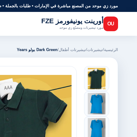
مورد زي موحد من المصنع مباشرة في الإمارات • طلبات بالجملة • 
أورينت يونيفورمز FZE
OU
مورد تيشيرتات ومصنّع زي موحد
الرئيسية
/
تيشيرتات
/
تيشيرتات أطفال
/
Dark Green بولو Years