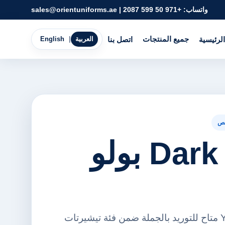
واتساب:
+971 50 599 2087
|
sales@orientuniforms.ae
جميع المنتجات
الرئيسية
اتصل بنا
العربية
|
English
ص
Dark Green بولو
Dark Green بولو Years متاح للتوريد بالجملة ضمن فئة تيشيرتات