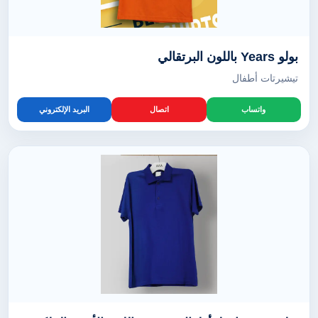
بولو Years باللون البرتقالي
تيشيرتات أطفال
واتساب
اتصال
البريد الإلكتروني