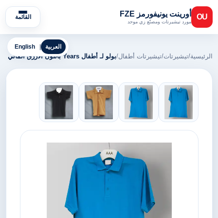
أورينت يونيفورمز FZE
OU
القائمة
مورد تيشيرتات ومصنّع زي موحد
العربية
|
English
الرئيسية
/
تيشيرتات
/
تيشيرتات أطفال
/
بولو لـ أطفال Years باللون الأزرق المائي