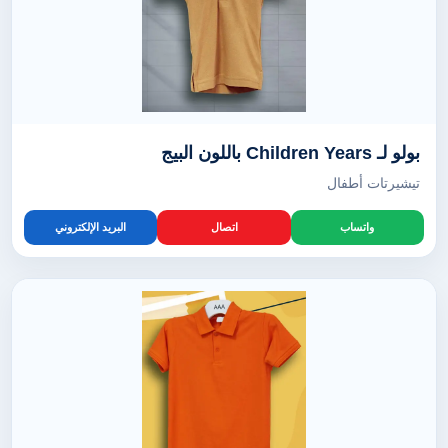
بولو لـ Children Years باللون البيج
تيشيرتات أطفال
واتساب
اتصال
البريد الإلكتروني