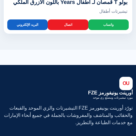
بولو T قمصان لـ أطفال Years باللون الأزرق الملكي
تيشيرتات أطفال
واتساب
اتصال
البريد الإلكتروني
OU
أورينت يونيفورمز FZE
مورد تيشيرتات ومصنّع زي موحد
تورّد أورينت يونيفورمز FZE التيشيرتات والزي الموحد والقبعات
والحقائب والمناشف والمفروشات بالجملة في جميع أنحاء الإمارات
مع خدمات الطباعة والتطريز.