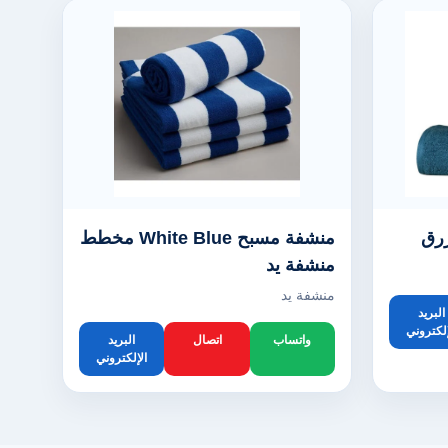
زرق
منشفة مسبح White Blue مخطط
منشفة يد
منشفة يد
البريد
إلكتروني
واتساب
اتصال
البريد
الإلكتروني