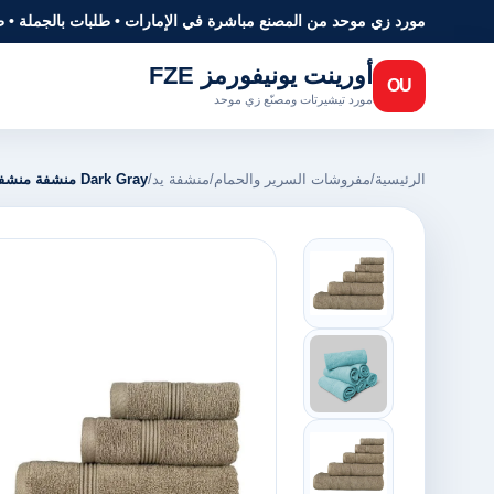
مورد زي موحد من المصنع مباشرة في الإمارات • طلبات بالجملة • 
أورينت يونيفورمز FZE
OU
مورد تيشيرتات ومصنّع زي موحد
الرئيسية
/
مفروشات السرير والحمام
/
منشفة يد
/
Dark Gray منشفة منشفة يد