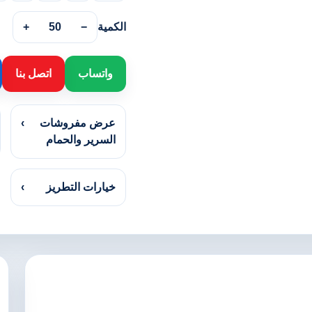
الكمية
−
50
+
واتساب
اتصل بنا
عرض مفروشات
›
السرير والحمام
خيارات التطريز
›