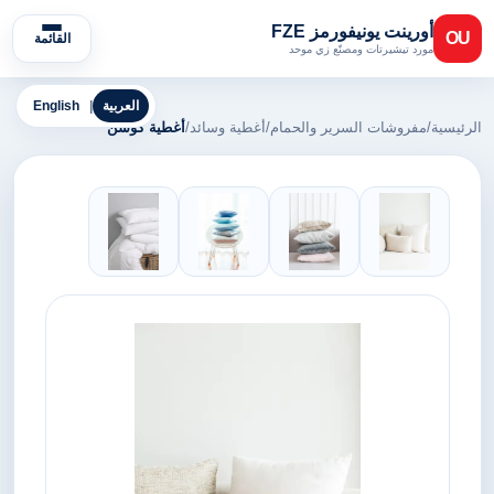
أورينت يونيفورمز FZE
OU
القائمة
مورد تيشيرتات ومصنّع زي موحد
العربية
|
English
الرئيسية
/
مفروشات السرير والحمام
/
أغطية وسائد
/
أغطية كوشن