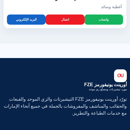
أغطية وسائد
واتساب
اتصال
البريد الإلكتروني
OU
أورينت يونيفورمز FZE
مورد تيشيرتات ومصنّع زي موحد
تورّد أورينت يونيفورمز FZE التيشيرتات والزي الموحد والقبعات
والحقائب والمناشف والمفروشات بالجملة في جميع أنحاء الإمارات
مع خدمات الطباعة والتطريز.