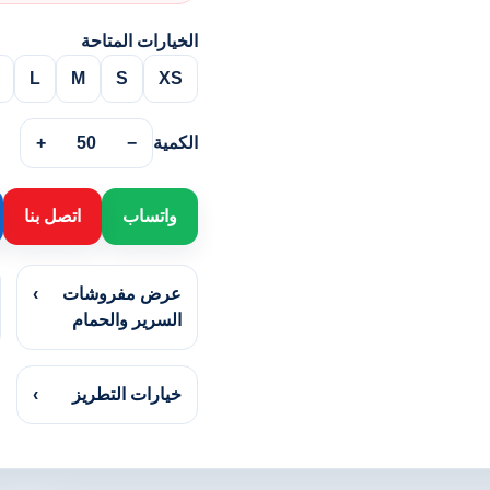
الخيارات المتاحة
L
M
S
XS
الكمية
−
50
+
واتساب
اتصل بنا
عرض مفروشات
›
السرير والحمام
خيارات التطريز
›