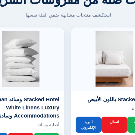
استكشف منتجات مشابهة ضمن الفئة نفسها.
Stacked Hotel
White Linens Luxury
د
Accommodations وسادة
اتصال
البريد
أغطية وسائد
الإلكتروني