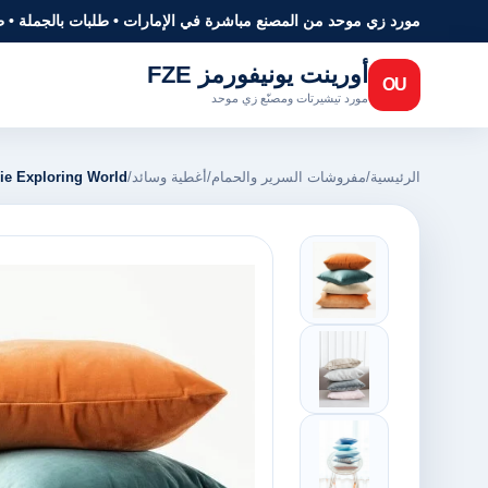
مورد زي موحد من المصنع مباشرة في الإمارات • طلبات بالجملة • 
أورينت يونيفورمز FZE
OU
مورد تيشيرتات ومصنّع زي موحد
الرئيسية
/
مفروشات السرير والحمام
/
أغطية وسائد
/
everie Exploring World