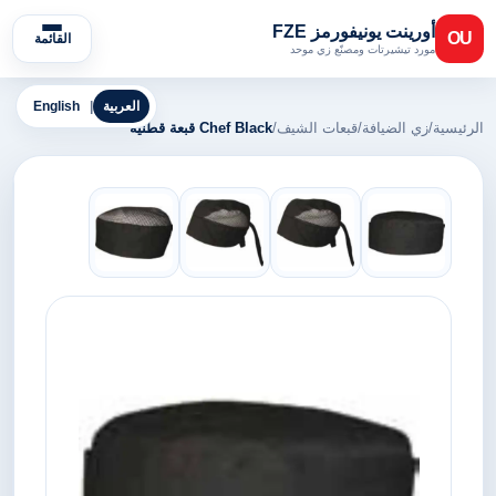
أورينت يونيفورمز FZE
OU
القائمة
مورد تيشيرتات ومصنّع زي موحد
العربية
|
English
الرئيسية
/
زي الضيافة
/
قبعات الشيف
/
Chef Black قبعة قطنية