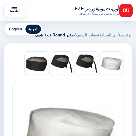
أورينت يونيفورمز FZE
OU
القائمة
مورد تيشيرتات ومصنّع زي موحد
العربية
|
English
الرئيسية
/
زي الضيافة
/
قبعات الشيف
/
صغير Round قبعة شيف