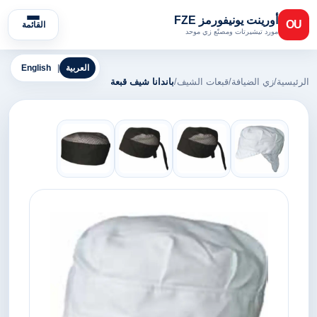
أورينت يونيفورمز FZE
OU
القائمة
مورد تيشيرتات ومصنّع زي موحد
العربية
|
English
الرئيسية
/
زي الضيافة
/
قبعات الشيف
/
باندانا شيف قبعة