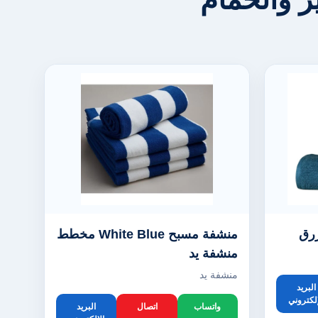
زرق
منشفة مسبح White Blue مخطط
منشفة يد
منشفة يد
البريد
إلكتروني
واتساب
اتصال
البريد