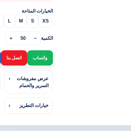
الخيارات المتاحة
L
M
S
XS
الكمية
−
50
+
واتساب
اتصل بنا
عرض مفروشات
›
السرير والحمام
خيارات التطريز
›