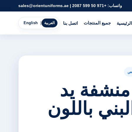
واتساب:
+971 50 599 2087
|
sales@orientuniforms.ae
جميع المنتجات
الرئيسية
اتصل بنا
العربية
|
English
ص
منشفة يد
لبني باللون