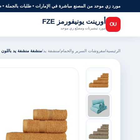
مورد زي موحد من المصنع مباشرة في الإمارات • طلبات بالجملة • 
أورينت يونيفورمز FZE
OU
مورد تيشيرتات ومصنّع زي موحد
الرئيسية
/
مفروشات السرير والحمام
/
منشفة يد
/
منشفة منشفة يد باللون ا