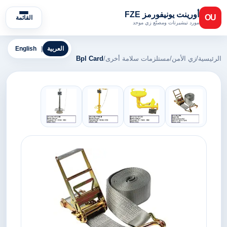
أورينت يونيفورمز FZE
OU
القائمة
مورد تيشيرتات ومصنّع زي موحد
العربية
|
English
الرئيسية
/
زي الأمن
/
مستلزمات سلامة أخرى
/
Bpl Card