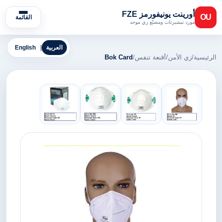
أورينت يونيفورمز FZE
OU
القائمة
مورد تيشيرتات ومصنّع زي موحد
العربية
|
English
الرئيسية
/
زي الأمن
/
أقنعة تنفس
/
Bok Card