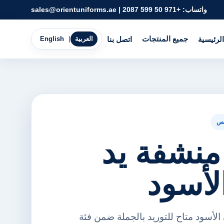
واتساب:
+971 50 599 2087
|
sales@orientuniforms.ae
جميع المنتجات
الرئيسية
اتصل بنا
العربية
|
English
ص
منشفة يد
لأسود
الأسود متاح للتوريد بالجملة ضمن فئة