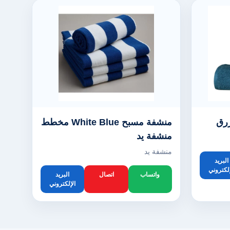
زرق
منشفة مسبح White Blue مخطط
منشفة يد
منشفة يد
البريد
إلكتروني
واتساب
اتصال
البريد
الإلكتروني