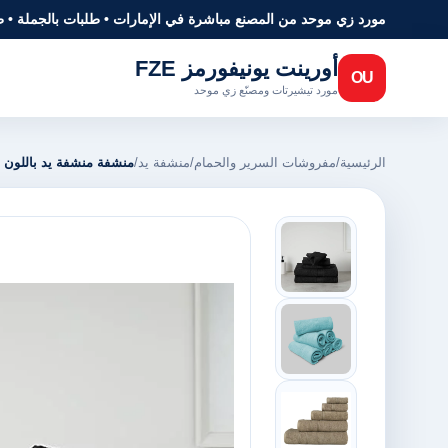
مورد زي موحد من المصنع مباشرة في الإمارات • طلبات بالجملة • 
أورينت يونيفورمز FZE
OU
مورد تيشيرتات ومصنّع زي موحد
الرئيسية
/
مفروشات السرير والحمام
/
منشفة يد
/
منشفة منشفة يد باللون ا