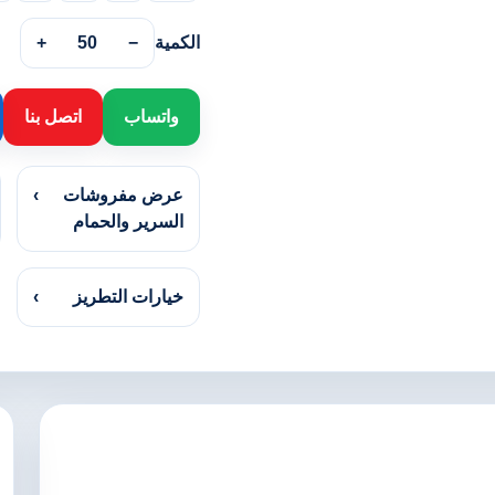
الكمية
−
50
+
واتساب
اتصل بنا
عرض مفروشات
›
السرير والحمام
خيارات التطريز
›