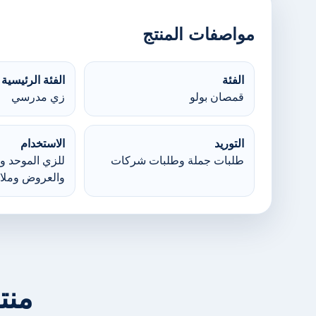
مواصفات المنتج
الفئة
الفئة الرئيسية
قمصان بولو
زي مدرسي
التوريد
الاستخدام
طلبات جملة وطلبات شركات
للزي الموحد وا
والعروض وملا
منت