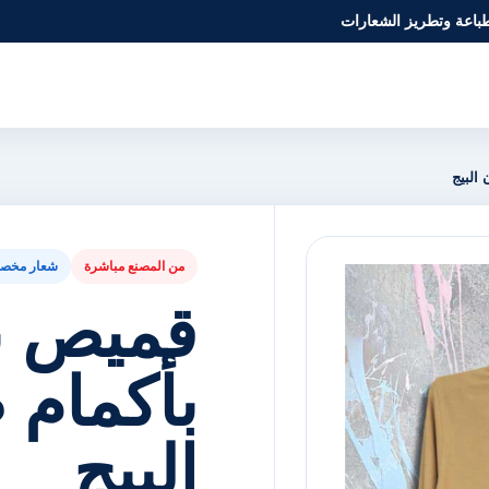
طباعة وتطريز الشعارات
البيج
من المصنع مباشرة
شعار مخص
قميص ب
بأكمام 
البيج