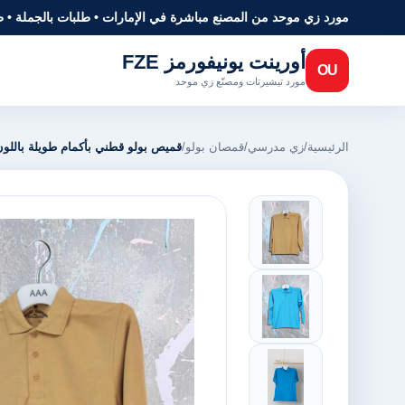
مورد زي موحد من المصنع مباشرة في الإمارات • طلبات بالجملة • 
أورينت يونيفورمز FZE
OU
مورد تيشيرتات ومصنّع زي موحد
الرئيسية
/
زي مدرسي
/
قمصان بولو
/
قميص بولو قطني بأكمام طويلة باللون 