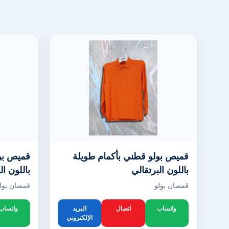
قميص بولو قطني بأكمام طويلة
قميص بول
باللون البرتقالي
باللون ال
قمصان بولو
قمصان بول
واتساب
اتصال
البريد
واتساب
الإلكتروني