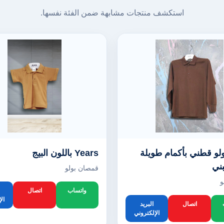
استكشف منتجات مشابهة ضمن الفئة نفسها.
و قطني بأكمام طويلة
Years باللون البيج
بني
قمصان بولو
و
واتساب
اتصال
ال
اتصال
البريد
الإلكتروني