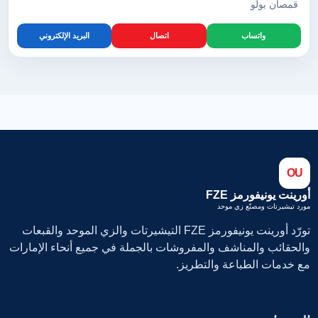
قمصان بولو
واتساب
اتصال
البريد الإلكتروني
OU
أورينت يونيفورمز FZE
مورد تيشيرتات ومصنّع زي موحد
تورّد أورينت يونيفورمز FZE التيشيرتات والزي الموحد والقبعات
والحقائب والمناشف والمفروشات بالجملة في جميع أنحاء الإمارات
مع خدمات الطباعة والتطريز.