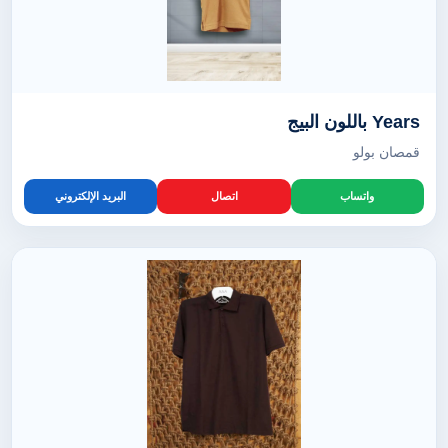
Years باللون البيج
قمصان بولو
واتساب
اتصال
البريد الإلكتروني