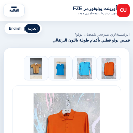
أورينت يونيفورمز FZE
OU
القائمة
مورد تيشيرتات ومصنّع زي موحد
العربية
|
English
الرئيسية
/
زي مدرسي
/
قمصان بولو
/
قميص بولو قطني بأكمام طويلة باللون البرتقالي