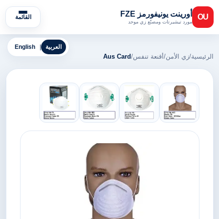
أورينت يونيفورمز FZE
OU
القائمة
مورد تيشيرتات ومصنّع زي موحد
العربية
|
English
الرئيسية
/
زي الأمن
/
أقنعة تنفس
/
Aus Card