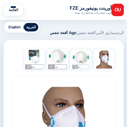
أورينت يونيفورمز FZE
OU
القائمة
مورد تيشيرتات ومصنّع زي موحد
العربية
|
English
الرئيسية
/
زي الأمن
/
أقنعة تنفس
/
Agp أقنعة تنفس