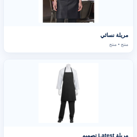
مريلة نسائي
منتج • منتج
مريلة Latest تصميم