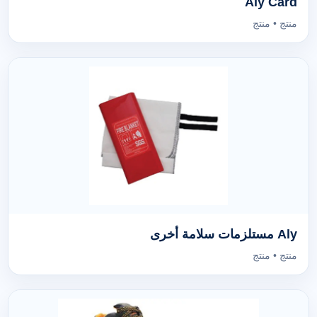
Aly Card
منتج • منتج
Aly مستلزمات سلامة أخرى
منتج • منتج