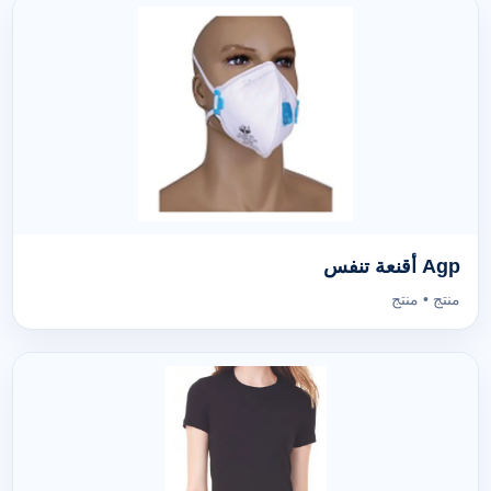
Agp أقنعة تنفس
منتج • منتج