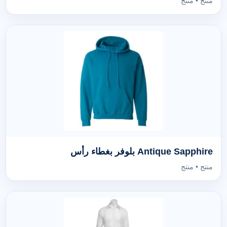
منتج • منتج
Antique Sapphire بلوفر بغطاء رأس
منتج • منتج