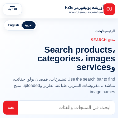
أورينت يونيفورمز FZE
OU
القائمة
مورد تيشيرتات ومصنّع زي موحد
العربية
|
English
الرئيسية
/
بحث
منتج SEARCH
Search products،
categories، images
وservices
Use the search bar to find تيشيرتات، قمصان بولو، حقائب،
مناشف، مفروشات السرير، طباعة، تطريز وuploaded منتج
image names.
بحث