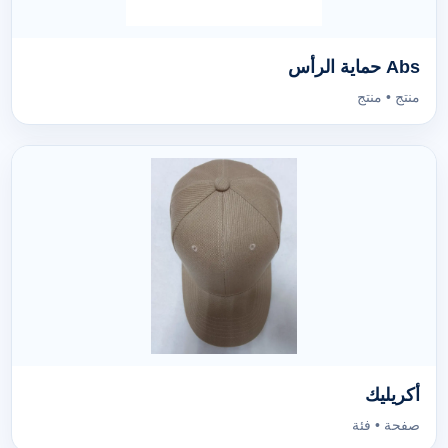
Abs حماية الرأس
منتج • منتج
أكريليك
صفحة • فئة