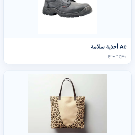
Ae أحذية سلامة
منتج • منتج