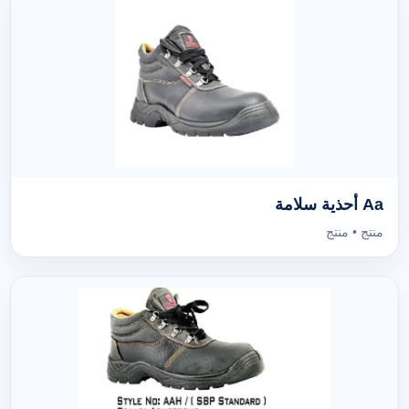
Aa أحذية سلامة
منتج • منتج