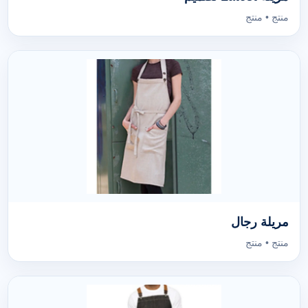
منتج • منتج
مريلة رجال
منتج • منتج