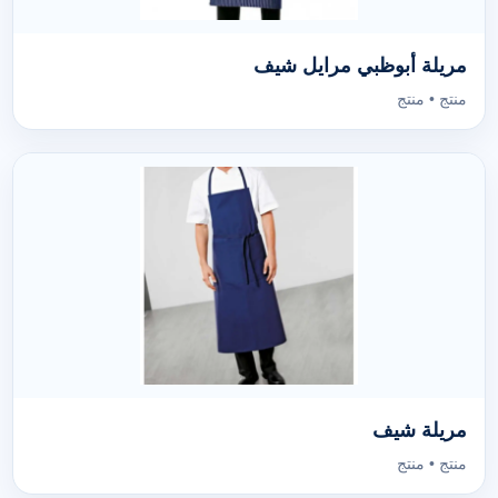
مريلة أبوظبي مرايل شيف
منتج • منتج
مريلة شيف
منتج • منتج