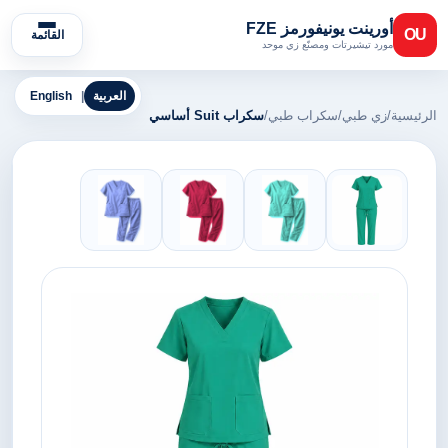
أورينت يونيفورمز FZE
OU
القائمة
مورد تيشيرتات ومصنّع زي موحد
العربية
|
English
الرئيسية
/
زي طبي
/
سكراب طبي
/
سكراب Suit أساسي