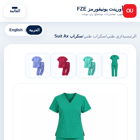
أورينت يونيفورمز FZE
OU
القائمة
مورد تيشيرتات ومصنّع زي موحد
العربية
|
English
الرئيسية
/
زي طبي
/
سكراب طبي
/
سكراب Suit Ax