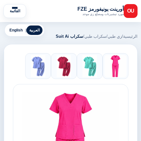
أورينت يونيفورمز FZE
OU
القائمة
مورد تيشيرتات ومصنّع زي موحد
العربية
|
English
الرئيسية
/
زي طبي
/
سكراب طبي
/
سكراب Suit Ai