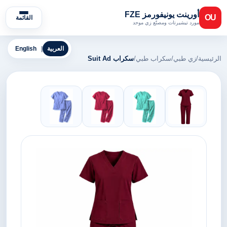
أورينت يونيفورمز FZE
OU
القائمة
مورد تيشيرتات ومصنّع زي موحد
العربية
|
English
الرئيسية
/
زي طبي
/
سكراب طبي
/
سكراب Suit Ad