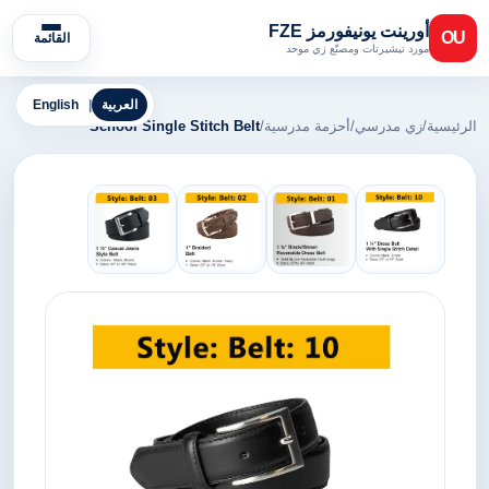
أورينت يونيفورمز FZE
OU
القائمة
مورد تيشيرتات ومصنّع زي موحد
العربية
|
English
الرئيسية
/
زي مدرسي
/
أحزمة مدرسية
/
School Single Stitch Belt