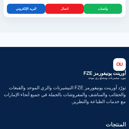
واتساب
اتصال
البريد الإلكتروني
OU
أورينت يونيفورمز FZE
مورد تيشيرتات ومصنّع زي موحد
تورّد أورينت يونيفورمز FZE التيشيرتات والزي الموحد والقبعات
والحقائب والمناشف والمفروشات بالجملة في جميع أنحاء الإمارات
مع خدمات الطباعة والتطريز.
المنتجات