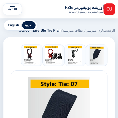
أورينت يونيفورمز FZE
OU
القائمة
مورد تيشيرتات ومصنّع زي موحد
العربية
|
English
الرئيسية
/
زي مدرسي
/
ربطات مدرسية
/
School Navy Blu Tie Plain