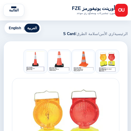
أورينت يونيفورمز FZE
OU
القائمة
مورد تيشيرتات ومصنّع زي موحد
العربية
|
English
الرئيسية
/
زي الأمن
/
سلامة الطرق
/
S Card