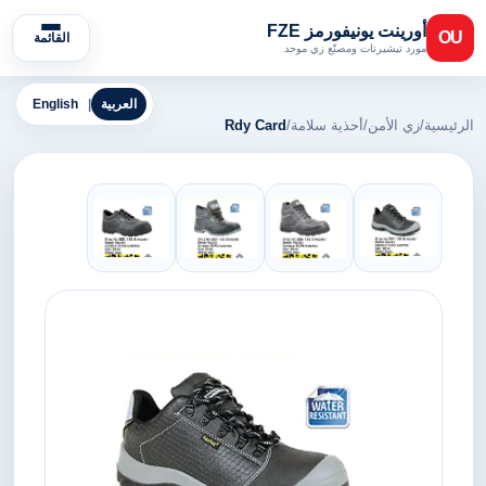
أورينت يونيفورمز FZE
OU
القائمة
مورد تيشيرتات ومصنّع زي موحد
العربية
|
English
الرئيسية
/
زي الأمن
/
أحذية سلامة
/
Rdy Card