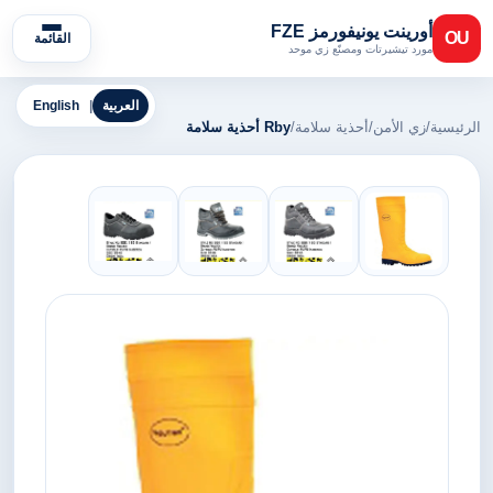
أورينت يونيفورمز FZE
OU
القائمة
مورد تيشيرتات ومصنّع زي موحد
العربية
|
English
الرئيسية
/
زي الأمن
/
أحذية سلامة
/
Rby أحذية سلامة