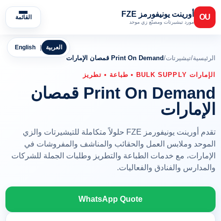
أورينت يونيفورمز FZE
OU
القائمة
مورد تيشيرتات ومصنّع زي موحد
العربية
|
English
الرئيسية
/
تيشيرتات
/
Print On Demand قمصان الإمارات
الإمارات BULK SUPPLY • طباعة • تطريز
Print On Demand قمصان
الإمارات
تقدم أورينت يونيفورمز FZE حلولاً متكاملة للتيشيرتات والزي
الموحد وملابس العمل والحقائب والمناشف والمفروشات في
الإمارات، مع خدمات الطباعة والتطريز وطلبات الجملة للشركات
والمدارس والفنادق والفعاليات.
WhatsApp Quote