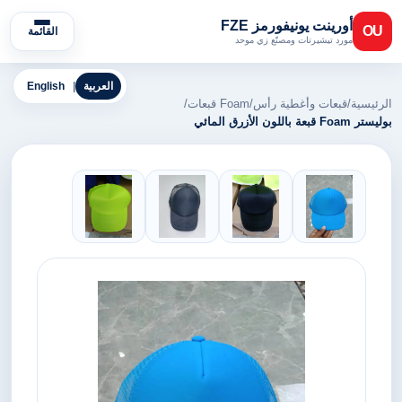
أورينت يونيفورمز FZE
OU
القائمة
مورد تيشيرتات ومصنّع زي موحد
العربية
|
English
الرئيسية
/
قبعات وأغطية رأس
/
Foam قبعات
/
بوليستر Foam قبعة باللون الأزرق المائي