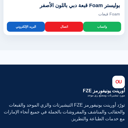
بوليستر Foam قبعة دبي باللون الأصفر
Foam قبعات
واتساب
اتصال
البريد الإلكتروني
OU
أورينت يونيفورمز FZE
مورد تيشيرتات ومصنّع زي موحد
تورّد أورينت يونيفورمز FZE التيشيرتات والزي الموحد والقبعات
والحقائب والمناشف والمفروشات بالجملة في جميع أنحاء الإمارات
مع خدمات الطباعة والتطريز.