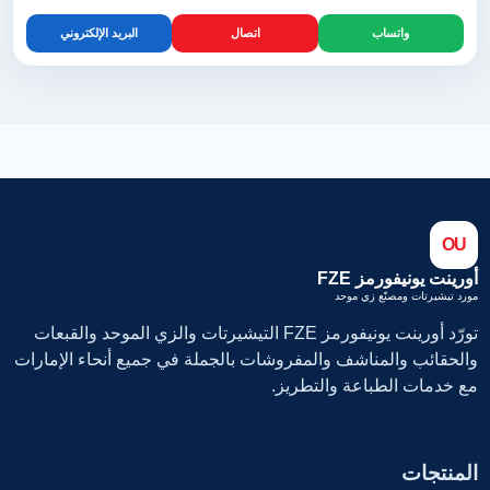
واتساب
اتصال
البريد الإلكتروني
OU
أورينت يونيفورمز FZE
مورد تيشيرتات ومصنّع زي موحد
تورّد أورينت يونيفورمز FZE التيشيرتات والزي الموحد والقبعات
والحقائب والمناشف والمفروشات بالجملة في جميع أنحاء الإمارات
مع خدمات الطباعة والتطريز.
المنتجات