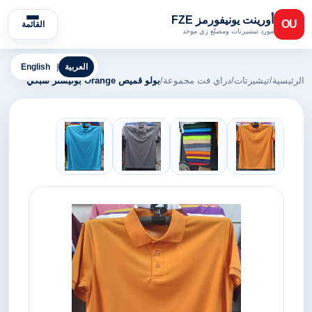
أورينت يونيفورمز FZE
OU
القائمة
مورد تيشيرتات ومصنّع زي موحد
العربية
|
English
الرئيسية
/
تيشيرتات
/
دراي فت مجموعة
/
بولو قميص Orange بوليستر شبكي