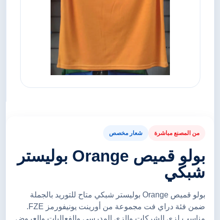
من المصنع مباشرة
شعار مخصص
بولو قميص Orange بوليستر
شبكي
بولو قميص Orange بوليستر شبكي متاح للتوريد بالجملة
ضمن فئة دراي فت مجموعة من أورينت يونيفورمز FZE.
مناسب لزي الشركات والزي المدرسي والفعاليات والعروض