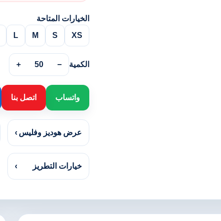
الخيارات المتاحة
L
M
S
XS
الكمية
−
50
+
واتساب
اتصل بنا
عرض هوديز وفليس
›
خيارات التطريز
›