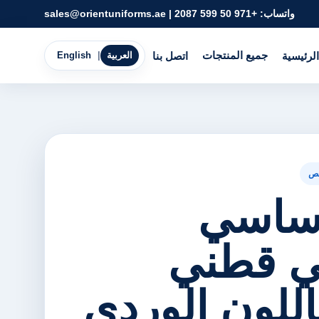
واتساب:
+971 50 599 2087
|
sales@orientuniforms.ae
جميع المنتجات
الرئيسية
اتصل بنا
العربية
|
English
ص
ساسي
ي قطني
للون الوردي