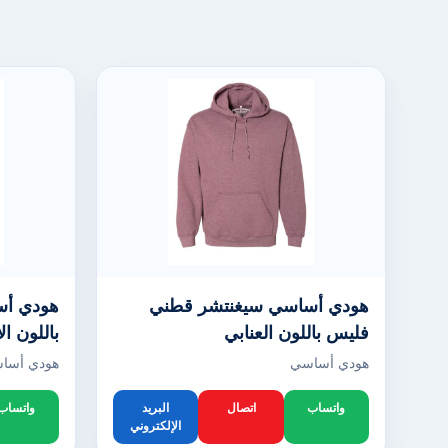
هودي أساسي سيغنتشر قطني
هودي أس
فليس باللون العنابي
باللون ا
هودي أساسي
هودي أسا
واتساب
اتصال
البريد
واتساب
الإلكتروني