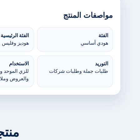
مواصفات المنتج
الفئة
الفئة الرئيسية
هودي أساسي
هوديز وفليس
التوريد
الاستخدام
طلبات جملة وطلبات شركات
للزي الموحد وا
والعروض وملا
منتج