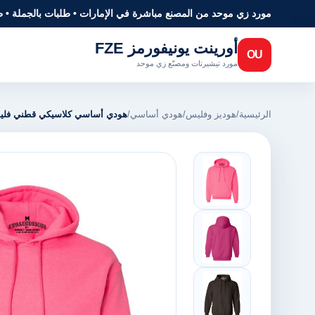
مورد زي موحد من المصنع مباشرة في الإمارات • طلبات بالجملة • 
أورينت يونيفورمز FZE
OU
مورد تيشيرتات ومصنّع زي موحد
الرئيسية
/
هوديز وفليس
/
هودي أساسي
/
هودي أساسي كلاسيكي قطني فليس