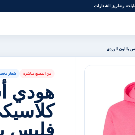
طباعة وتطريز الشعارات
 باللون الوردي
من المصنع مباشرة
شعار مخص
هودي أ
كلاسيك
فليس با