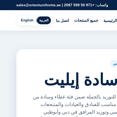
واتساب:
+971 50 599 2087
|
sales@orientuniforms.ae
جميع المنتجات
الرئيسية
اتصل بنا
العربية
|
English
ص
ادة إيليت
للتوريد بالجملة ضمن فئة غطاء وسادة من
رينت يونيفورمز FZE. مناسب للفنادق والعيادات والمنتجعات
ي وتوريد المرافق في دبي وأبوظبي