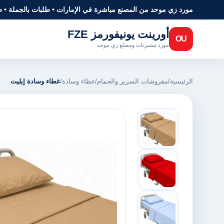
مورد زي موحد من المصنع مباشرة في الإمارات • طلبات بالجملة • 
أورينت يونيفورمز FZE
OU
مورد تيشيرتات ومصنّع زي موحد
الرئيسية
/
مفروشات السرير والحمام
/
غطاء وسادة
/
غطاء وسادة إيليت