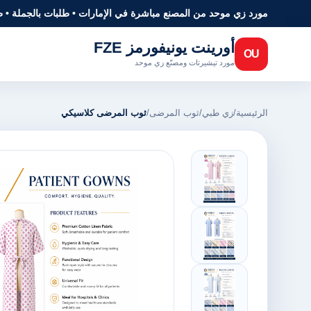
مورد زي موحد من المصنع مباشرة في الإمارات • طلبات بالجملة • 
أورينت يونيفورمز FZE
OU
مورد تيشيرتات ومصنّع زي موحد
الرئيسية
/
زي طبي
/
ثوب المرضى
/
ثوب المرضى كلاسيكي