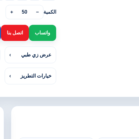
الكمية
−
50
+
واتساب
اتصل بنا
عرض زي طبي
›
خيارات التطريز
›