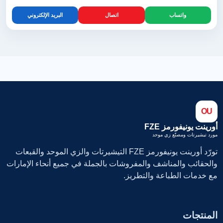
واتساب
اتصال
البريد الإلكتروني
OU
أورينت يونيفورمز FZE
مورد تيشيرتات ومصنّع زي موحد
تورّد أورينت يونيفورمز FZE التيشيرتات والزي الموحد والقبعات
والحقائب والمناشف والمفروشات بالجملة في جميع أنحاء الإمارات
مع خدمات الطباعة والتطريز.
المنتجات