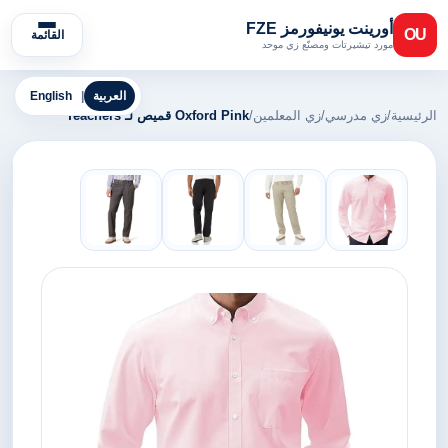
أورينت يونيفورمز FZE
OU
القائمة
مورد تيشيرتات ومصنّع زي موحد
العربية
|
English
الرئيسية
/
زي مدرسي
/
زي المعلمين
/
Oxford Pink قميص لـ Teachers