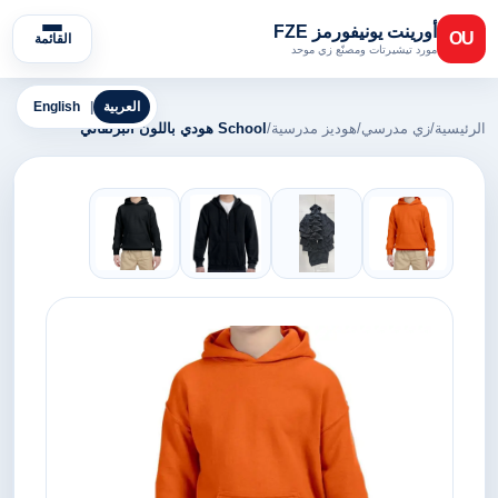
أورينت يونيفورمز FZE
OU
القائمة
مورد تيشيرتات ومصنّع زي موحد
العربية
|
English
الرئيسية
/
زي مدرسي
/
هوديز مدرسية
/
School هودي باللون البرتقالي