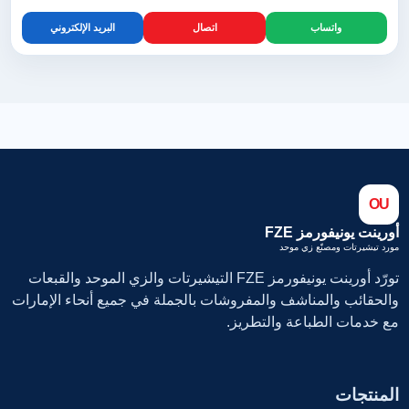
واتساب
اتصال
البريد الإلكتروني
OU
أورينت يونيفورمز FZE
مورد تيشيرتات ومصنّع زي موحد
تورّد أورينت يونيفورمز FZE التيشيرتات والزي الموحد والقبعات
والحقائب والمناشف والمفروشات بالجملة في جميع أنحاء الإمارات
مع خدمات الطباعة والتطريز.
المنتجات