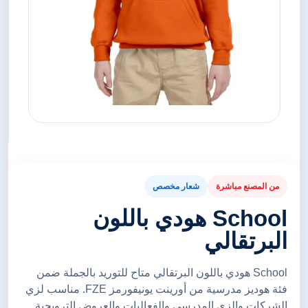
من المصنع مباشرة
شعار مخصص
School هودي باللون
البرتقالي
School هودي باللون البرتقالي متاح للتوريد بالجملة ضمن
فئة هوديز مدرسية من أورينت يونيفورمز FZE. مناسب لزي
الشركات والزي المدرسي والفعاليات والعروض الترويجية