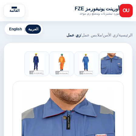
أورينت يونيفورمز FZE
OU
القائمة
مورد تيشيرتات ومصنّع زي موحد
العربية
|
English
الرئيسية
/
زي الأمن
/
ملابس عمل
/
زي عمل