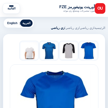
أورينت يونيفورمز FZE
OU
القائمة
مورد تيشيرتات ومصنّع زي موحد
العربية
|
English
الرئيسية
/
زي رياضي
/
زي رياضي
/
زي رياضي