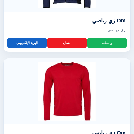
Om زي رياضي
زي رياضي
واتساب
اتصال
البريد الإلكتروني
Om زي رياضي