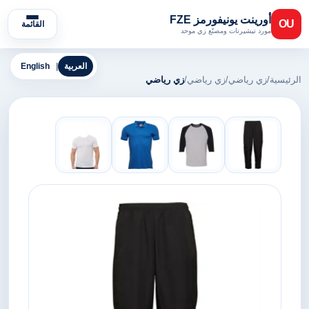
أورينت يونيفورمز FZE
OU
القائمة
مورد تيشيرتات ومصنّع زي موحد
العربية
|
English
الرئيسية
/
زي رياضي
/
زي رياضي
/
زي رياضي