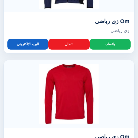
Om زي رياضي
زي رياضي
واتساب
اتصال
البريد الإلكتروني
Om زي رياضي