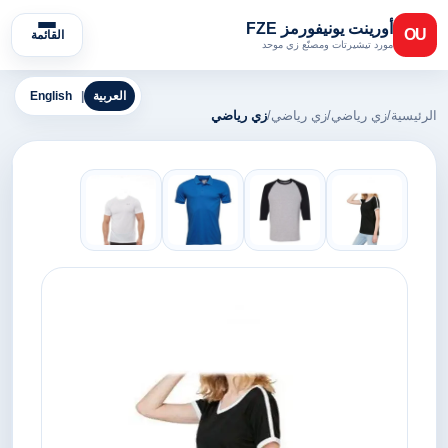
أورينت يونيفورمز FZE
OU
القائمة
مورد تيشيرتات ومصنّع زي موحد
العربية
|
English
الرئيسية
/
زي رياضي
/
زي رياضي
/
زي رياضي