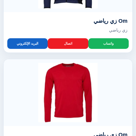
Om زي رياضي
زي رياضي
واتساب
اتصال
البريد الإلكتروني
Om زي رياضي