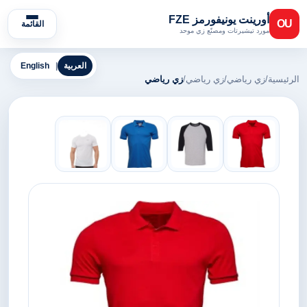
أورينت يونيفورمز FZE
OU
القائمة
مورد تيشيرتات ومصنّع زي موحد
العربية
|
English
الرئيسية
/
زي رياضي
/
زي رياضي
/
زي رياضي