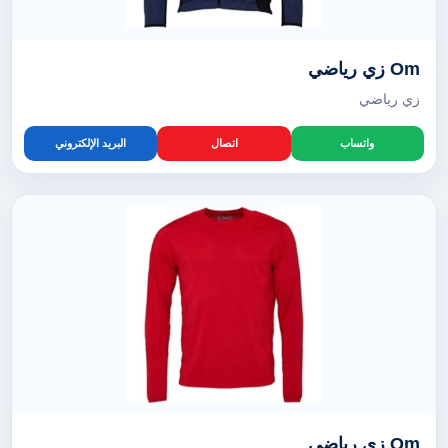
Om زي رياضي
زي رياضي
واتساب
اتصال
البريد الإلكتروني
Om زي رياضي