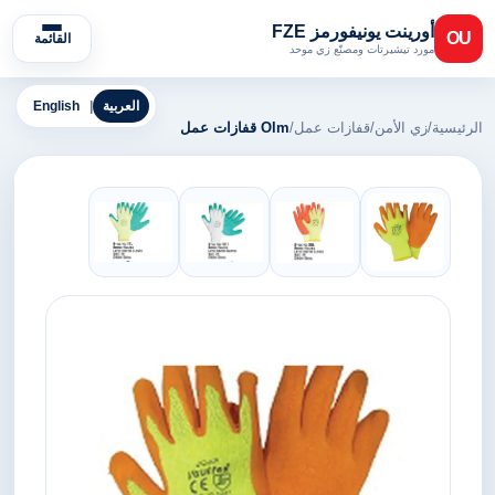
أورينت يونيفورمز FZE
OU
القائمة
مورد تيشيرتات ومصنّع زي موحد
العربية
|
English
الرئيسية
/
زي الأمن
/
قفازات عمل
/
Olm قفازات عمل