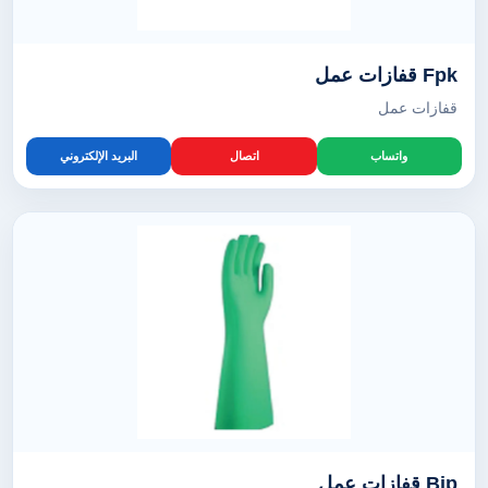
Fpk قفازات عمل
قفازات عمل
واتساب
اتصال
البريد الإلكتروني
Bip قفازات عمل