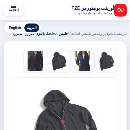
أورينت يونيفورمز FZE
OU
القائمة
مورد تيشيرتات ومصنّع زي موحد
العربية
|
English
الرئيسية
/
هوديز وفليس
/
فليس Jacket
/
فليس Jacket باللون الأزرق البحري