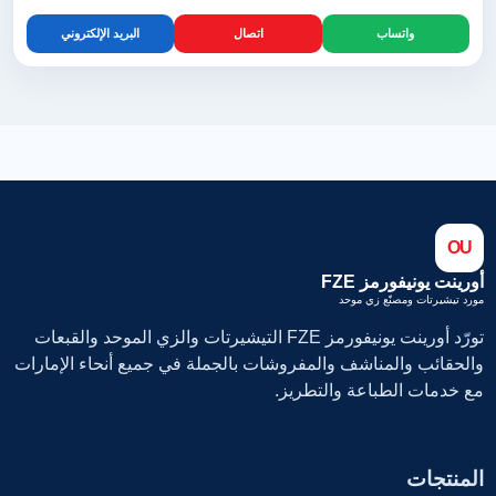
واتساب
اتصال
البريد الإلكتروني
OU
أورينت يونيفورمز FZE
مورد تيشيرتات ومصنّع زي موحد
تورّد أورينت يونيفورمز FZE التيشيرتات والزي الموحد والقبعات
والحقائب والمناشف والمفروشات بالجملة في جميع أنحاء الإمارات
مع خدمات الطباعة والتطريز.
المنتجات