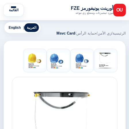
أورينت يونيفورمز FZE
OU
القائمة
مورد تيشيرتات ومصنّع زي موحد
العربية
|
English
الرئيسية
/
زي الأمن
/
حماية الرأس
/
Msvc Card