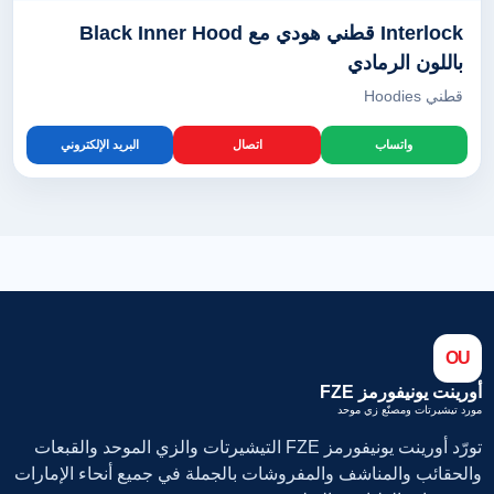
Interlock قطني هودي مع Black Inner Hood
باللون الرمادي
قطني Hoodies
واتساب
اتصال
البريد الإلكتروني
OU
أورينت يونيفورمز FZE
مورد تيشيرتات ومصنّع زي موحد
تورّد أورينت يونيفورمز FZE التيشيرتات والزي الموحد والقبعات
والحقائب والمناشف والمفروشات بالجملة في جميع أنحاء الإمارات