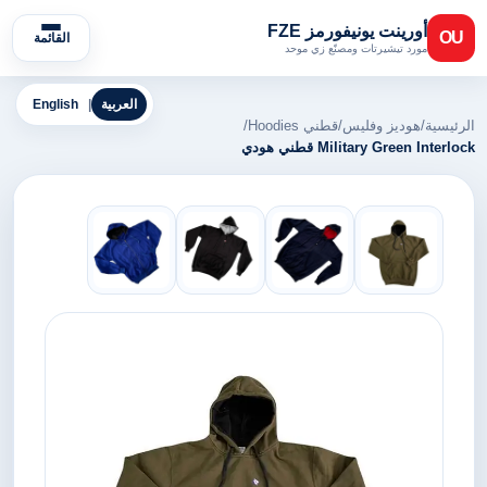
أورينت يونيفورمز FZE
OU
القائمة
مورد تيشيرتات ومصنّع زي موحد
العربية
|
English
الرئيسية
/
هوديز وفليس
/
قطني Hoodies
/
Military Green Interlock قطني هودي