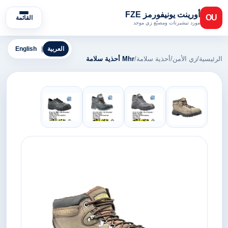
أورينت يونيفورمز FZE
OU
القائمة
مورد تيشيرتات ومصنّع زي موحد
العربية
|
English
الرئيسية
/
زي الأمن
/
أحذية سلامة
/
Mhr أحذية سلامة