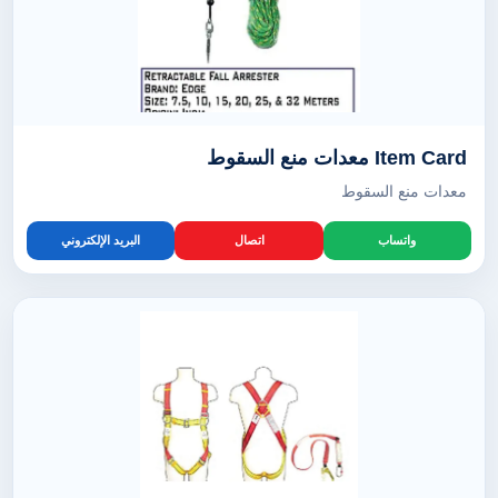
Item Card معدات منع السقوط
معدات منع السقوط
واتساب
اتصال
البريد الإلكتروني