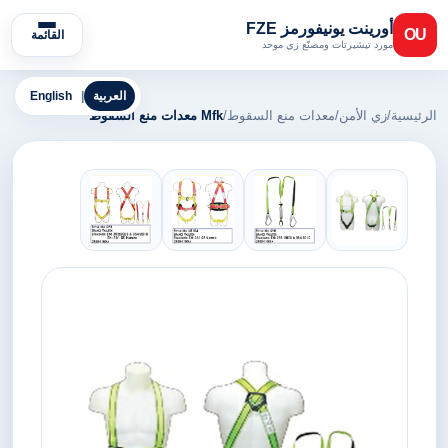
أورينت يونيفورمز FZE
OU
القائمة
مورد تيشيرتات ومصنّع زي موحد
العربية
|
English
الرئيسية
/
زي الأمن
/
معدات منع السقوط
/
Mfk معدات منع السقوط