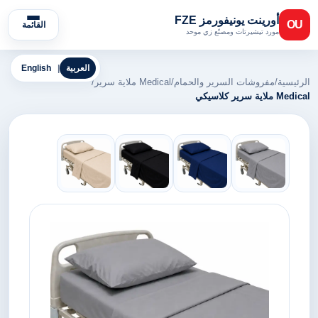
أورينت يونيفورمز FZE
OU
القائمة
مورد تيشيرتات ومصنّع زي موحد
العربية
|
English
الرئيسية
/
مفروشات السرير والحمام
/
Medical ملاية سرير
/
Medical ملاية سرير كلاسيكي