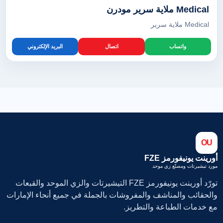
Medical ملاية سرير مودرن
Medical ملاية سرير
واتساب
اتصال
البريد الإلكتروني
OU
أورينت يونيفورمز FZE
مورد تيشيرتات ومصنّع زي موحد
تورّد أورينت يونيفورمز FZE التيشيرتات والزي الموحد والقبعات
والحقائب والمناشف والمفروشات بالجملة في جميع أنحاء الإمارات
مع خدمات الطباعة والتطريز.